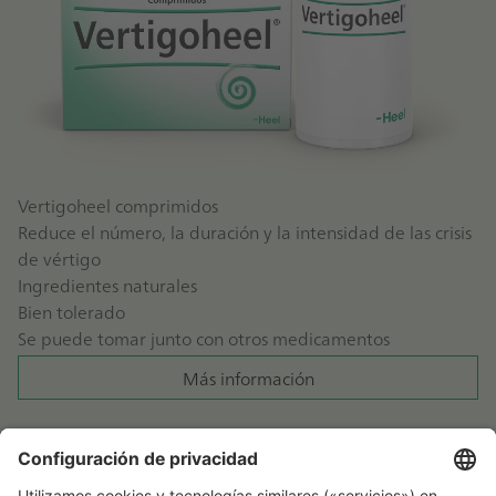
Vertigoheel comprimidos
Reduce el número, la duración y la intensidad de las crisis
de vértigo
Ingredientes naturales
Bien tolerado
Se puede tomar junto con otros medicamentos
Más información