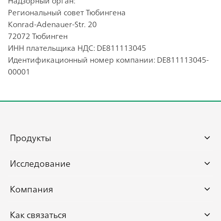
Надзорный орган:
Региональный совет Тюбингена
Konrad-Adenauer-Str. 20
72072 Тюбинген
ИНН плательщика НДС: DE811113045
Идентификационный номер компании: DE811113045-
00001
Footer
Sitemap
Продукты
Траумель
Исследование
Ньюрексан
Клиническое исследование
Компания
Энгистол
Доклиническое исследование
О компании Хеель
Как связаться
Вертигохель